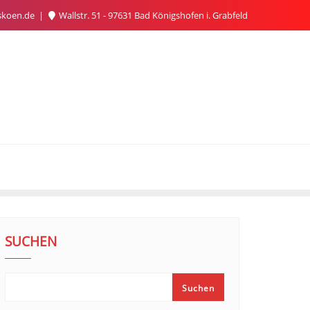
skoen.de
Wallstr. 51 - 97631 Bad Königshofen i. Grabfeld
SUCHEN
Suchen