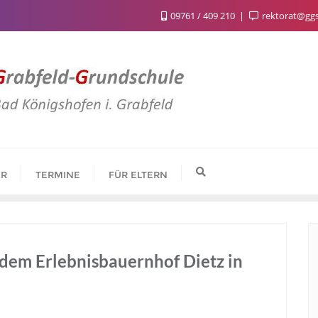
09761 / 409 210
rektorat@gg
IR
TERMINE
FÜR ELTERN
 dem Erlebnisbauernhof Dietz in